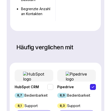
Begrenzte Anzahl
an Kontakten
Häufig verglichen mit
HubSpot CRM
Pipedrive
Fresh
Bedienbarkeit
Bedienbarkeit
8,7
8,9
9,1
Support
Support
8,1
8,3
8,8