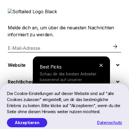
Melde dich an, um über die neuesten Nachrichten
informiert zu werden.
E-Mail-Adresse
Website
Best Picks
Schau dir die besten Anbieter
basierend auf unserer
Rechtliches
umfassenden Studie an.
Die Cookie-Einstellungen auf dieser Website sind auf "alle
Cookies zulassen" eingestellt, um dir das bestmögliche
DE
Finder Tool
Erlebnis zu bieten. Bitte klicke auf "Akzeptieren", wenn du die
Seite ohne diesen Hinweis weiter nutzen möchtest.
Beantworte ein paar Fragen und
erhalte eine personalisierte
Akzeptieren
Datenschutz
Softailed™ Alle Rechte vorbehalten, 2026
Empfehlung.