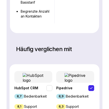
Basistarif
Begrenzte Anzahl
an Kontakten
Häufig verglichen mit
HubSpot CRM
Pipedrive
Fresh
Bedienbarkeit
Bedienbarkeit
8,7
8,9
9,1
Support
Support
8,1
8,3
8,8