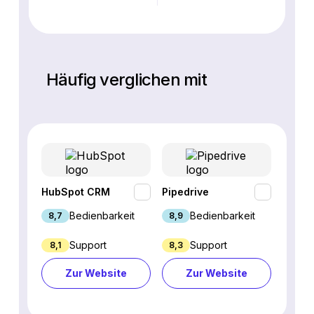
Häufig verglichen mit
HubSpot CRM
Pipedrive
Fresh
Bedienbarkeit
Bedienbarkeit
8,7
8,9
9,1
Support
Support
8,1
8,3
8,8
Zur Website
Zur Website
Z