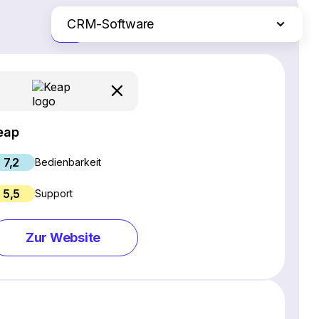
CRM-Software
Nur die Unterschiede
SEO-Software
Webinar-Software
Social Media Management Tools
Webhosting
eap
Projektmanagement-Software
7,2
E-Commerce-Plattformen
Bedienbarkeit
Website Builder
5,5
Support
E-Mail-Marketing-Software
Live Chat & Chatbot Software
Zur Website