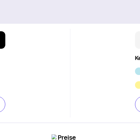
K
Preise