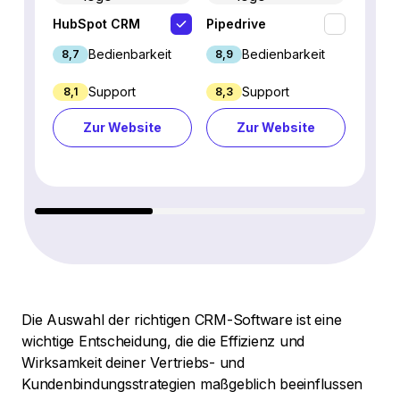
HubSpot CRM
Pipedrive
Fresh
Bedienbarkeit
Bedienbarkeit
8,7
8,9
9,1
Support
Support
8,1
8,3
8,8
Zur Website
Zur Website
Z
Die Auswahl der richtigen CRM-Software ist eine
wichtige Entscheidung, die die Effizienz und
Wirksamkeit deiner Vertriebs- und
Kundenbindungsstrategien maßgeblich beeinflussen