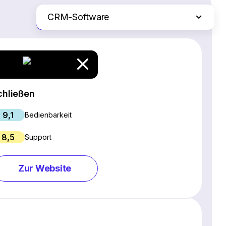
CRM-Software
Nur die Unterschiede
SEO-Software
Webinar-Software
Social Media Management Tools
Webhosting
chließen
Projektmanagement-Software
9,1
E-Commerce-Plattformen
Bedienbarkeit
Website Builder
8,5
Support
E-Mail-Marketing-Software
Live Chat & Chatbot Software
Zur Website