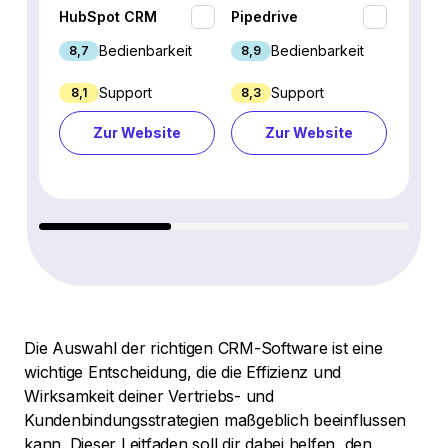
HubSpot CRM
Pipedrive
Fresh
Bedienbarkeit
Bedienbarkeit
8,7
8,9
9,1
Support
Support
8,1
8,3
8,8
Zur Website
Zur Website
Z
Die Auswahl der richtigen CRM-Software ist eine
wichtige Entscheidung, die die Effizienz und
Wirksamkeit deiner Vertriebs- und
Kundenbindungsstrategien maßgeblich beeinflussen
kann. Dieser Leitfaden soll dir dabei helfen, den