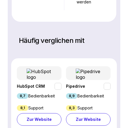
werden
Häufig verglichen mit
HubSpot CRM
Pipedrive
Fresh
Bedienbarkeit
Bedienbarkeit
8,7
8,9
9,1
Support
Support
8,1
8,3
8,8
Zur Website
Zur Website
Z