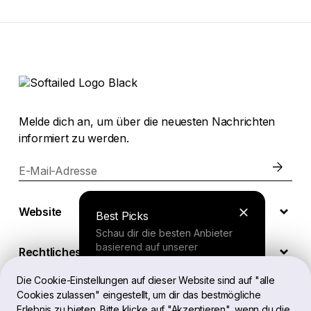
Melde dich an, um über die neuesten Nachrichten
informiert zu werden.
E-Mail-Adresse
Website
Best Picks
Schau dir die besten Anbieter
basierend auf unserer
Rechtliches
umfassenden Studie an.
Die Cookie-Einstellungen auf dieser Website sind auf "alle
Cookies zulassen" eingestellt, um dir das bestmögliche
DE
Finder Tool
Erlebnis zu bieten. Bitte klicke auf "Akzeptieren", wenn du die