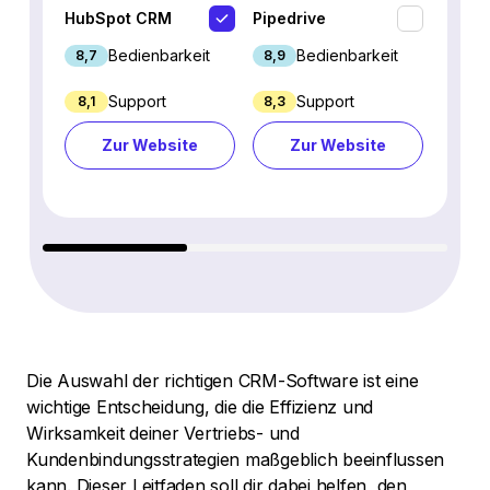
HubSpot CRM
Pipedrive
Fresh
Bedienbarkeit
Bedienbarkeit
8,7
8,9
9,1
Support
Support
8,1
8,3
8,8
Zur Website
Zur Website
Z
Die Auswahl der richtigen CRM-Software ist eine
wichtige Entscheidung, die die Effizienz und
Wirksamkeit deiner Vertriebs- und
Kundenbindungsstrategien maßgeblich beeinflussen
kann. Dieser Leitfaden soll dir dabei helfen, den